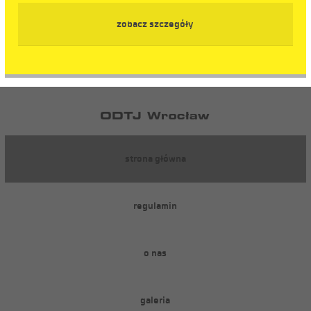
zobacz szczegóły
strona główna
regulamin
o nas
galeria