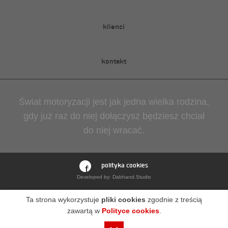
klienci
kontakt
Świat motoryzacji jest jak jedna wielka rodzina,
gdy już raz do niej dołączysz będziesz chciał
do niej wracać.
polityka cookies
Developed by:
Dabhand.Studio
Ta strona wykorzystuje
pliki cookies
zgodnie z treścią
zawartą w
Polityce cookies
.