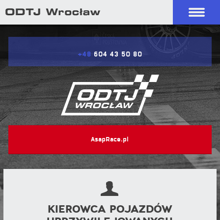
+48
604 43 50 80
AsapRace.pl
Kierowca pojazdów