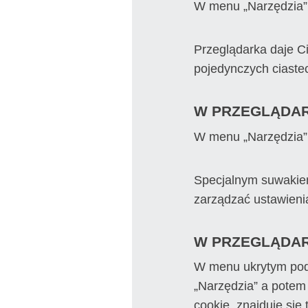
W menu „Narzędzia” 
Przeglądarka daje C
pojedynczych ciaste
W PRZEGLĄDAR
W menu „Narzędzia” 
Specjalnym suwakiem
zarządzać ustawieni
W PRZEGLĄDA
W menu ukrytym pod
„Narzędzia” a potem
cookie, znajduje się