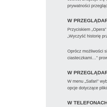
prywatności przegląd
W PRZEGLĄDA
Przyciskiem „Opera”
„Wyczyść historię p
Oprócz możliwości sk
ciasteczkami…” prow
W PRZEGLĄDAR
W menu „Safari” wybi
opcje dotyczące plik
W TELEFONACH