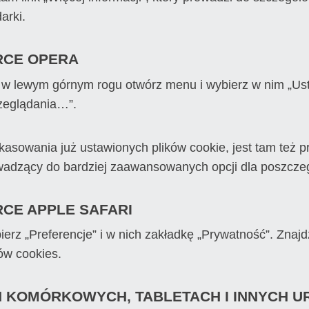
arki.
RCE OPERA
 w lewym górnym rogu otwórz menu i wybierz w nim „Usta
rzeglądania…”.
asowania już ustawionych plików cookie, jest tam też p
adzący do bardziej zaawansowanych opcji dla poszczeg
CE APPLE SAFARI
erz „Preferencje” i w nich zakładkę „Prywatność”. Znajdz
ów cookies.
 KOMÓRKOWYCH, TABLETACH I INNYCH U