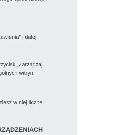
wienia” i dalej
rzycisk „Zarządzaj
ólnych witryn.
iesz w niej liczne
RZĄDZENIACH