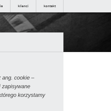
ia
klienci
kontakt
z ang. cookie –
 i zapisywane
 którego korzystamy