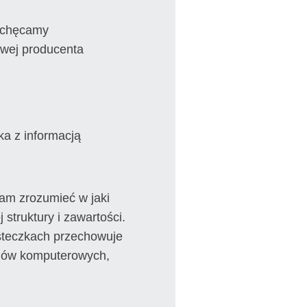
zachęcamy
owej producenta
ka z informacją
nam zrozumieć w jaki
 struktury i zawartości.
asteczkach przechowuje
emów komputerowych,