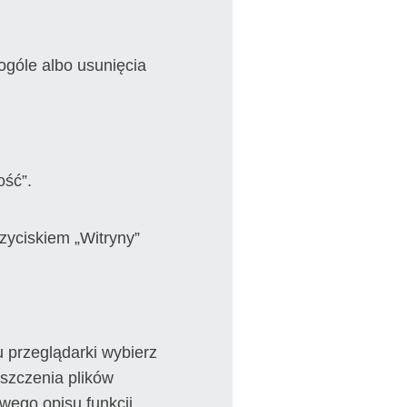
ogóle albo usunięcia
ość”.
yciskiem „Witryny”
przeglądarki wybierz
szczenia plików
owego opisu funkcji