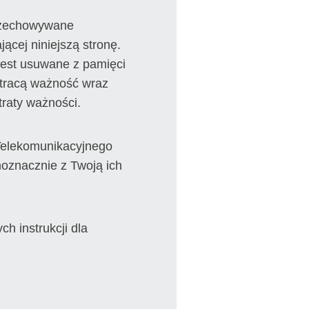
Przechowywane
ącej niniejszą stronę.
jest usuwane z pamięci
 tracą ważność wraz
traty ważności.
 Telekomunikacyjnego
noznacznie z Twoją ich
h instrukcji dla