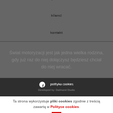
klienci
kontakt
Świat motoryzacji jest jak jedna wielka rodzina,
gdy już raz do niej dołączysz będziesz chciał
do niej wracać.
polityka cookies
Developed by:
Dabhand.Studio
Ta strona wykorzystuje
pliki cookies
zgodnie z treścią
zawartą w
Polityce cookies
.