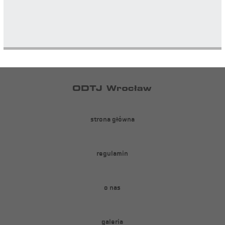
strona główna
regulamin
o nas
galeria