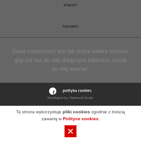
klienci
kontakt
Świat motoryzacji jest jak jedna wielka rodzina,
gdy już raz do niej dołączysz będziesz chciał
do niej wracać.
polityka cookies
Developed by:
Dabhand.Studio
Ta strona wykorzystuje
pliki cookies
zgodnie z treścią
zawartą w
Polityce cookies
.