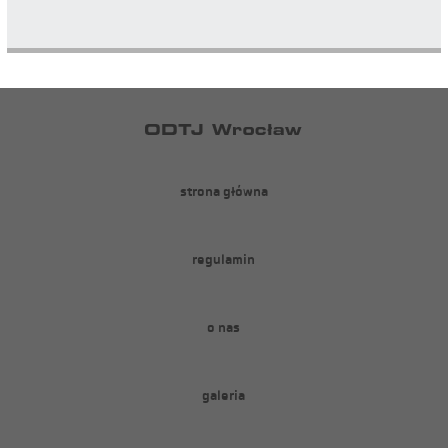
strona główna
regulamin
o nas
galeria