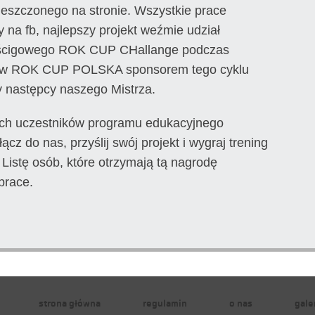
ieszczonego na stronie. Wszystkie prace
na fb, najlepszy projekt weźmie udział
yścigowego ROK CUP CHallange podczas
dów ROK CUP POLSKA sponsorem tego cyklu
 następcy naszego Mistrza.
ych uczestników programu edukacyjnego
ącz do nas, przyślij swój projekt i wygraj trening
Listę osób, które otrzymają tą nagrodę
prace.
strona główna
regulamin
o nas
gale