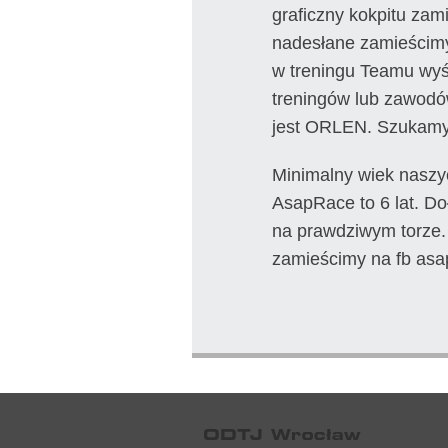
graficzny kokpitu zam
nadesłane zamieścimy 
w treningu Teamu w
treningów lub zawo
jest ORLEN. Szukamy
Minimalny wiek nasz
AsapRace to 6 lat. Doł
na prawdziwym torze. 
zamieścimy na fb asa