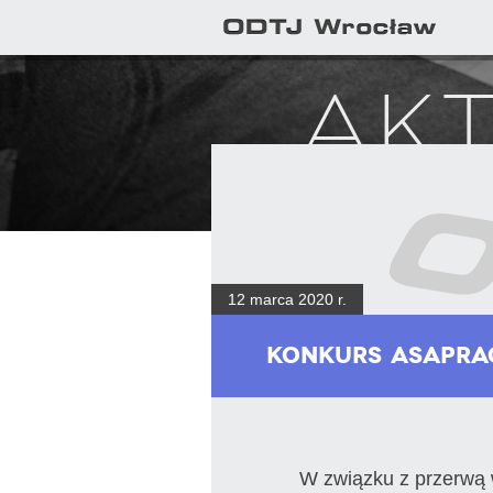
Ak
12 marca 2020 r.
Konkurs AsapRa
W związku z przerwą 