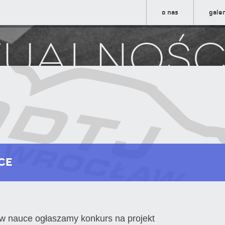
o nas
galer
tualnośc
ce
w nauce ogłaszamy konkurs na projekt