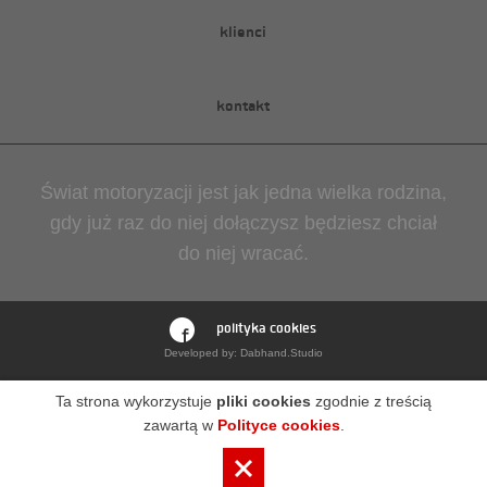
klienci
kontakt
Świat motoryzacji jest jak jedna wielka rodzina,
gdy już raz do niej dołączysz będziesz chciał
do niej wracać.
polityka cookies
Developed by:
Dabhand.Studio
Ta strona wykorzystuje
pliki cookies
zgodnie z treścią
zawartą w
Polityce cookies
.