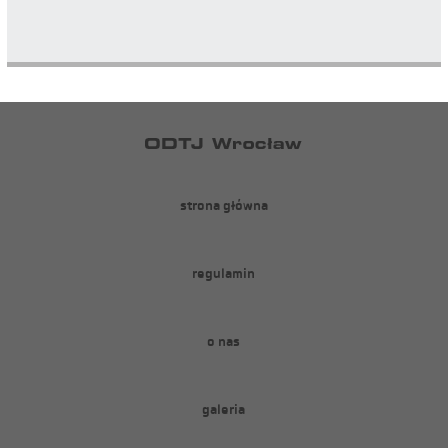
strona główna
regulamin
o nas
galeria